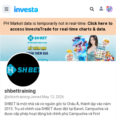
PH Market data is temporarily not in real-time.
Click here to
access InvestaTrade for real-time charts & data.
shbettraining
@shbettraining
Joined May 12, 2026
SHBET là một nhà cái có nguồn gốc từ Châu Á, thành lập vào năm
2015. Trụ sở chính của SHBET được đặt tại Bavet, Campuchia và
được cấp phép hoạt động bởi chính phủ Campuchia và First