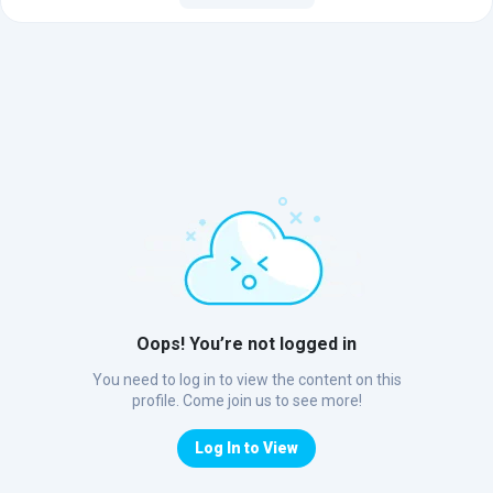
Oops! You’re not logged in
You need to log in to view the content on this
profile. Come join us to see more!
Log In to View