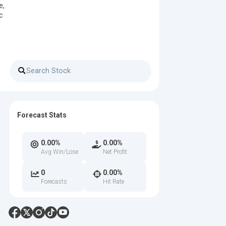
e,
c
Forecast Stats
0.00%
0.00%
Avg Win/Lose
Net Profit
0
0.00%
Forecasts
Hit Rate