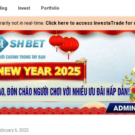
ding
Invest
Portfolio
rily not in real-time.
Click here to access InvestaTrade for r
ebruary 6, 2025