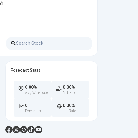
ởi.
Forecast Stats
0.00%
0.00%
Avg Win/Lose
Net Profit
0
0.00%
Forecasts
Hit Rate