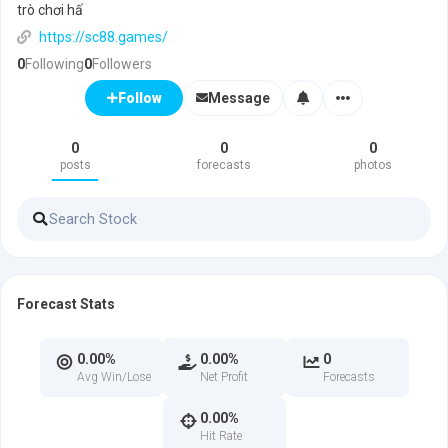
trò chơi hấ
https://sc88.games/
0
Following
0
Followers
Message
Follow
0
0
0
posts
forecasts
photos
Forecast Stats
0.00%
0.00%
0
Avg Win/Lose
Net Profit
Forecasts
0.00%
Hit Rate