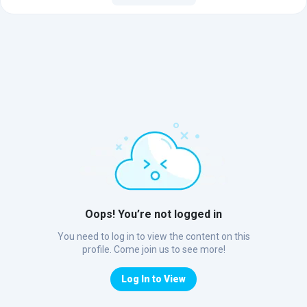
Oops! You’re not logged in
You need to log in to view the content on this
profile. Come join us to see more!
Log In to View