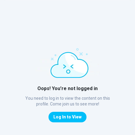
Oops! You’re not logged in
You need to log in to view the content on this
profile. Come join us to see more!
Log In to View