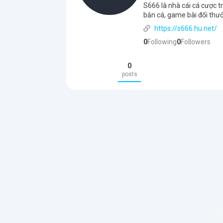
S666 là nhà cái cá cược t
bắn cá, game bài đổi thưởn
https://s666.hu.net/
0
Following
0
Followers
0
posts