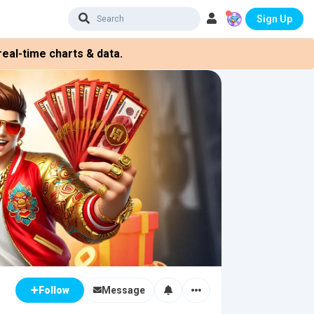
Sign Up
eal-time charts & data.
Message
Follow