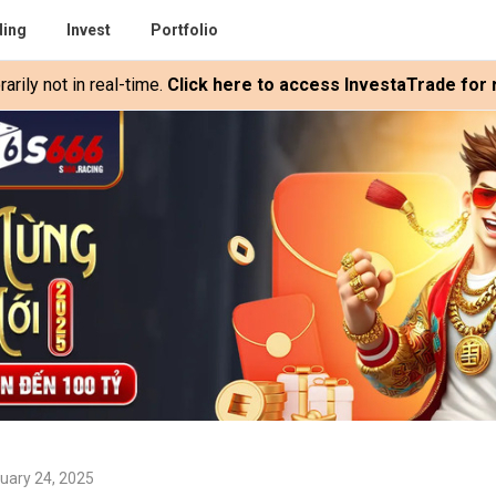
ding
Invest
Portfolio
rily not in real-time.
Click here to access InvestaTrade for r
uary 24, 2025