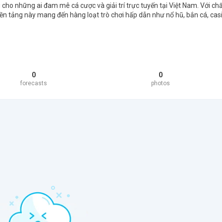
 cho những ai đam mê cá cược và giải trí trực tuyến tại Việt Nam. Với ch
ền tảng này mang đến hàng loạt trò chơi hấp dẫn như nổ hũ, bắn cá, cas
0
0
forecasts
photos