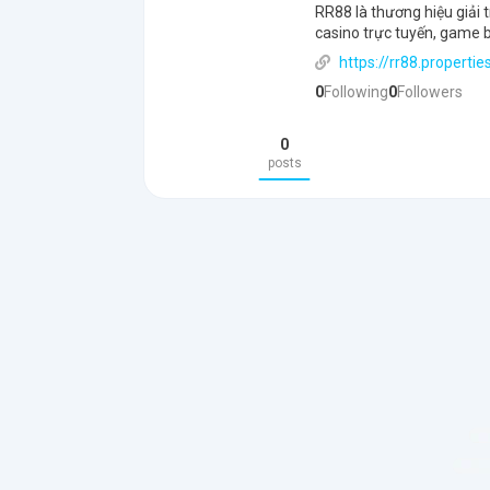
RR88 là thương hiệu giải t
casino trực tuyến, game b
https://rr88.propertie
0
Following
0
Followers
0
posts