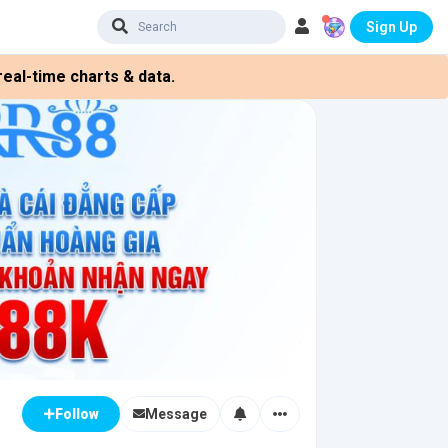
Sign Up
eal-time charts & data.
Message
Follow