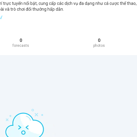
rí trực tuyến nổi bật, cung cấp các dịch vụ đa dạng như cá cược thể thao,
ài và trò chơi đổi thưởng hấp dẫn.
s/
0
0
forecasts
photos