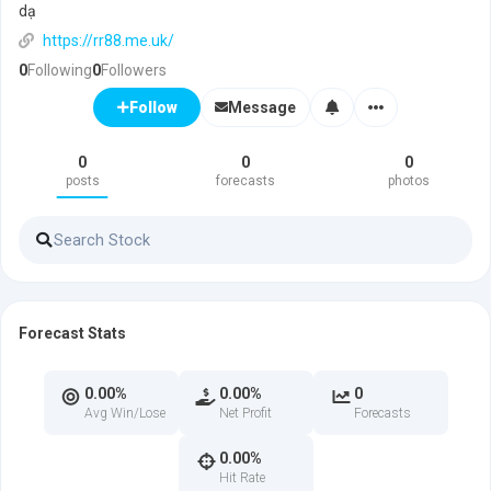
dạ
https://rr88.me.uk/
0
Following
0
Followers
Message
Follow
0
0
0
posts
forecasts
photos
Forecast Stats
0.00%
0.00%
0
Avg Win/Lose
Net Profit
Forecasts
0.00%
Hit Rate