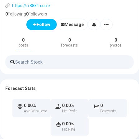
https://rr88k1.com/
0
Following
0
Followers
Message
Follow
0
0
0
posts
forecasts
photos
Forecast Stats
0.00%
0.00%
0
Avg Win/Lose
Net Profit
Forecasts
0.00%
Hit Rate