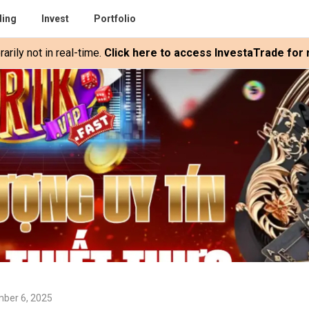
ding
Invest
Portfolio
rily not in real-time.
Click here to access InvestaTrade for r
ber 6, 2025