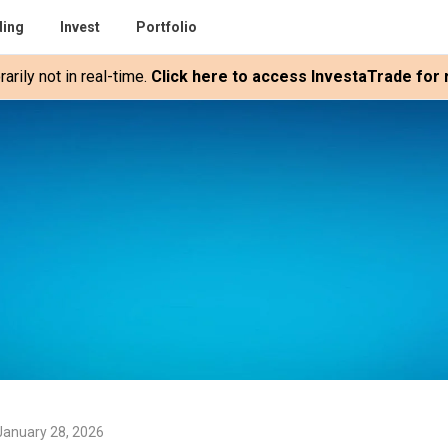
ding
Invest
Portfolio
rily not in real-time.
Click here to access InvestaTrade for r
January 28, 2026