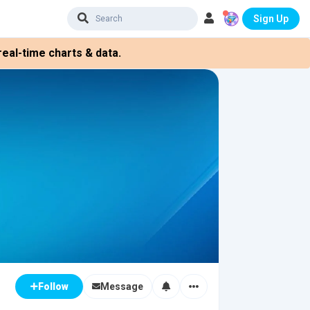
Sign Up
eal-time charts & data.
Message
Follow