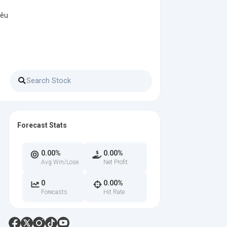
yêu
Forecast Stats
0.00%
0.00%
Avg Win/Lose
Net Profit
0
0.00%
Forecasts
Hit Rate