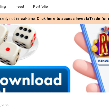
ding
Invest
Portfolio
rily not in real-time.
Click here to access InvestaTrade for r
, 2025