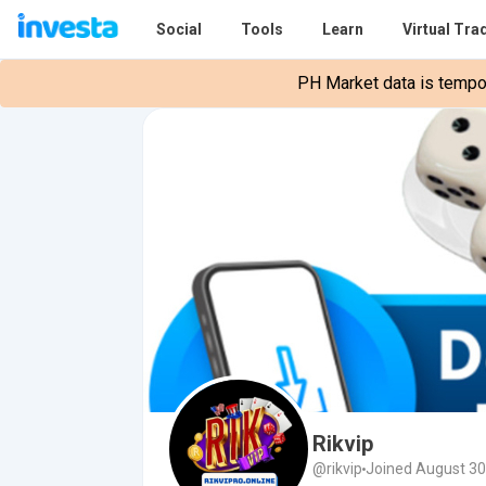
Social
Tools
Learn
Virtual Tra
PH Market data is tempora
Rikvip
@rikvip
Joined August 30