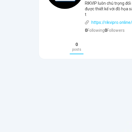
RIKVIP luôn chú trọng đổi
được thiết kế với đồ họa 
t
https://rikvipro.online
0
Following
0
Followers
0
posts