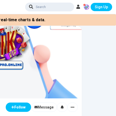
Sign Up
eal-time charts & data.
Message
Follow