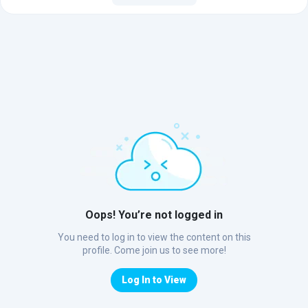
Oops! You’re not logged in
You need to log in to view the content on this
profile. Come join us to see more!
Log In to View