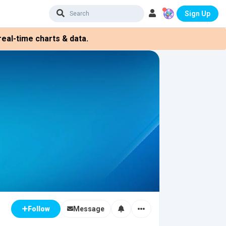
Sign Up
eal-time charts & data.
Message
Follow