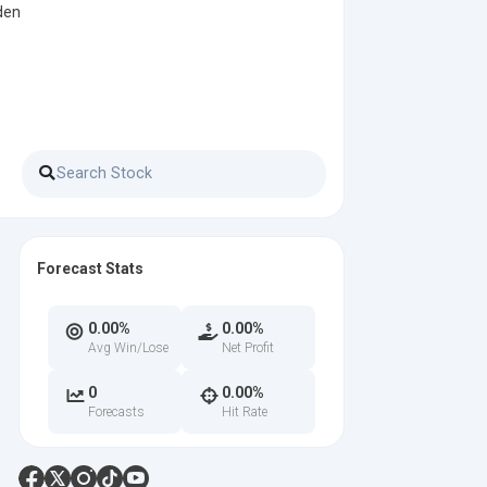
den
e
Forecast Stats
0.00%
0.00%
Avg Win/Lose
Net Profit
0
0.00%
Forecasts
Hit Rate