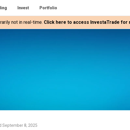
ding
Invest
Portfolio
rily not in real-time.
Click here to access InvestaTrade for r
d September 8, 2025