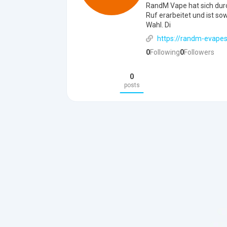
RandM Vape hat sich durc
Ruf erarbeitet und ist s
Wahl. Di
https://randm-evapes
0
Following
0
Followers
0
posts