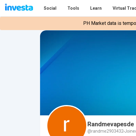
Social
Tools
Learn
Virtual Tra
PH Market data is tempora
Randmevapesde
@randme2903432
Joine