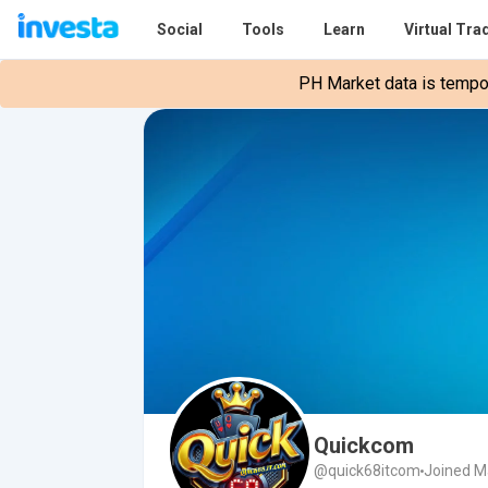
Social
Tools
Learn
Virtual Tra
PH Market data is tempora
Quickcom
@quick68itcom
Joined M