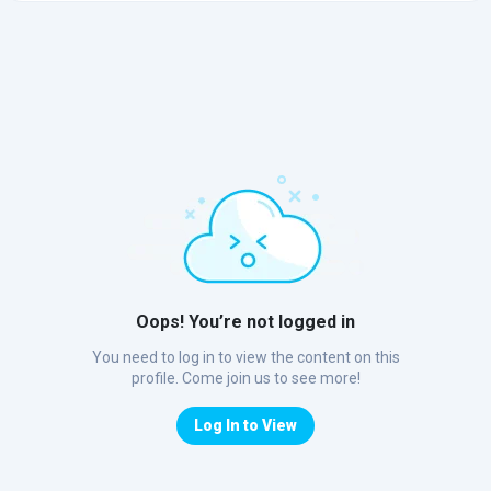
Oops! You’re not logged in
You need to log in to view the content on this
profile. Come join us to see more!
Log In to View