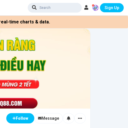
Sign Up
eal-time charts & data.
Message
Follow