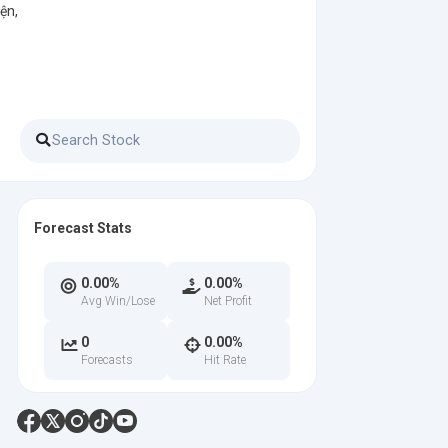
iện,
Forecast Stats
0.00%
0.00%
Avg Win/Lose
Net Profit
0
0.00%
Forecasts
Hit Rate