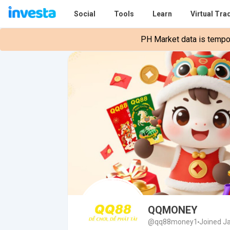
Social
Tools
Learn
Virtual Tra
PH Market data is tempora
QQMONEY
@qq88money1
Joined J