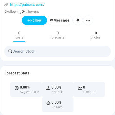
https://pubic.us.com/
0
Following
0
Followers
Message
Follow
0
0
0
posts
forecasts
photos
Forecast Stats
0.00%
0.00%
0
Avg Win/Lose
Net Profit
Forecasts
0.00%
Hit Rate