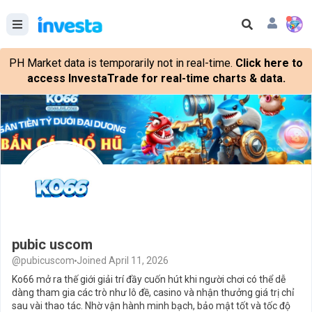
PH Market data is temporarily not in real-time.
Click here to
access InvestaTrade for real-time charts & data.
pubic uscom
@pubicuscom
Joined April 11, 2026
Ko66 mở ra thế giới giải trí đầy cuốn hút khi người chơi có thể dễ
dàng tham gia các trò như lô đề, casino và nhận thưởng giá trị chỉ
sau vài thao tác. Nhờ vận hành minh bạch, bảo mật tốt và tốc độ