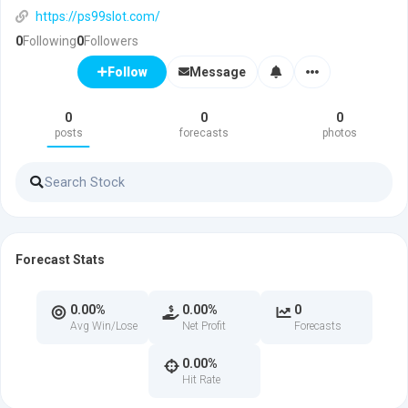
https://ps99slot.com/
0
Following
0
Followers
Message
Follow
0
0
0
posts
forecasts
photos
Forecast Stats
0.00%
0.00%
0
Avg Win/Lose
Net Profit
Forecasts
0.00%
Hit Rate