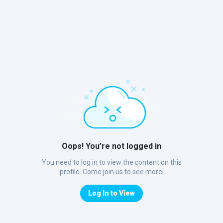
Oops! You’re not logged in
You need to log in to view the content on this
profile. Come join us to see more!
Log In to View