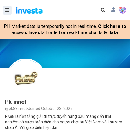
PH Market data is temporarily not in real-time.
Click here to
access InvestaTrade for real-time charts & data.
Pk innet
@pk88innet
Joined October 23, 2025
PK88 là nền tảng giải trí trực tuyến hàng đầu mang đến trải
nghiệm cá cược toàn diện cho người chơi tại Việt Nam và khu vực
châu Á. Với giao diện hiện đại