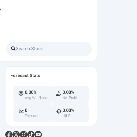
o
Forecast Stats
0.00%
0.00%
Avg Win/Lose
Net Profit
0
0.00%
Forecasts
Hit Rate