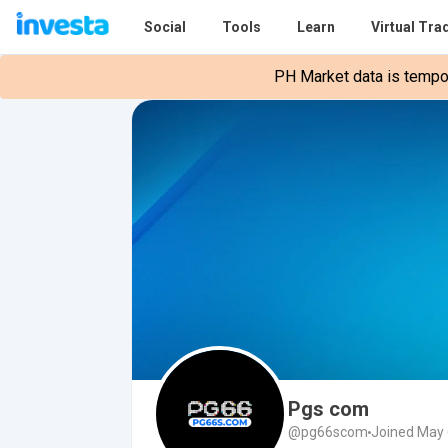
Social
Tools
Learn
Virtual Tra
PH Market data is tempora
Pgs com
@pg66scom
Joined May 