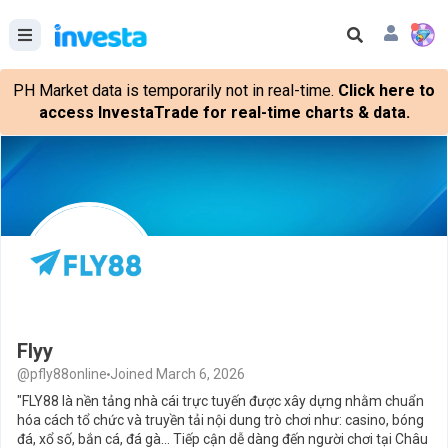
PH Market data is temporarily not in real-time.
Click here to
access InvestaTrade for real-time charts & data.
Flyy
@pfly88online
Joined March 6, 2026
"FLY88 là nền tảng nhà cái trực tuyến được xây dựng nhằm chuẩn
hóa cách tổ chức và truyền tải nội dung trò chơi như: casino, bóng
đá, xổ số, bắn cá, đá gà... Tiếp cận dễ dàng đến người chơi tại Châu