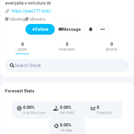
avançada e estrutura de
https://pais777.tech/
0
Following
0
Followers
Message
Follow
0
0
0
posts
forecasts
photos
Forecast Stats
0.00%
0.00%
0
Avg Win/Lose
Net Profit
Forecasts
0.00%
Hit Rate