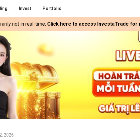
ding
Invest
Portfolio
rily not in real-time.
Click here to access InvestaTrade for r
2, 2026