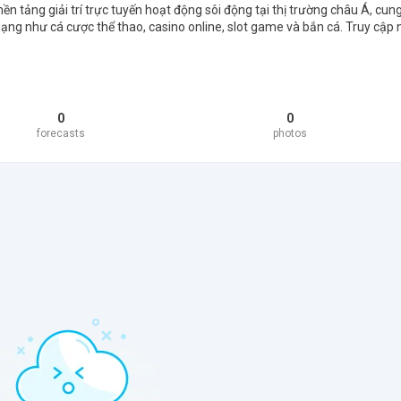
ền tảng giải trí trực tuyến hoạt động sôi động tại thị trường châu Á, cun
dạng như cá cược thể thao, casino online, slot game và bắn cá. Truy cập 
0
0
forecasts
photos