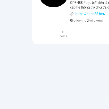
OPEN88 được biết đến là n
cấp hệ thống trò chơi đa 
https://open88.bet/
0
Following
0
Followers
0
posts