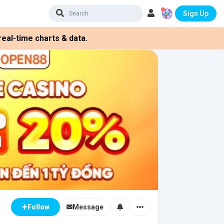
Sign Up
eal-time charts & data.
Message
Follow