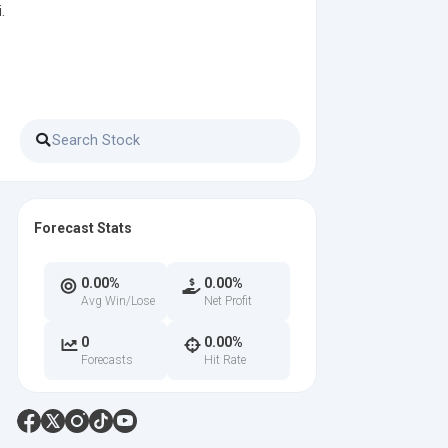
.
Forecast Stats
0.00%
0.00%
Avg Win/Lose
Net Profit
0
0.00%
Forecasts
Hit Rate