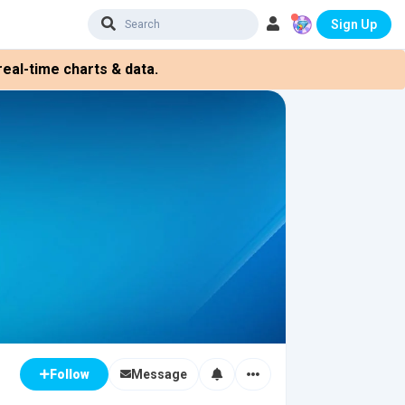
Sign Up
eal-time charts & data.
Message
Follow