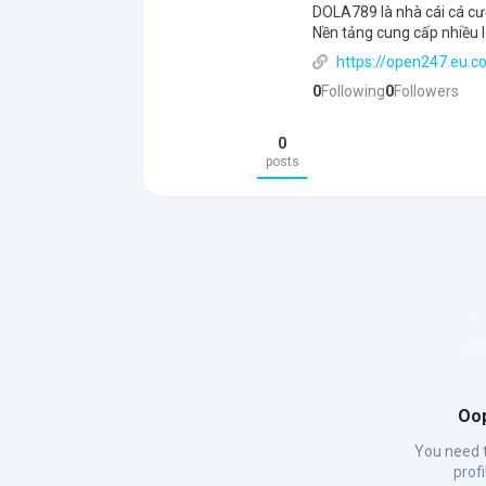
DOLA789 là nhà cái cá cược
Nền tảng cung cấp nhiều l
https://open247.eu.c
0
Following
0
Followers
0
posts
Oop
You need t
prof