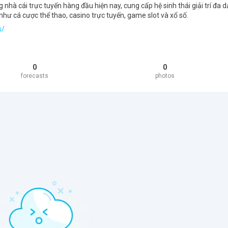
nhà cái trực tuyến hàng đầu hiện nay, cung cấp hệ sinh thái giải trí đa 
như cá cược thể thao, casino trực tuyến, game slot và xổ số.
s/
0
0
forecasts
photos