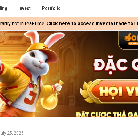
ding
Invest
Portfolio
rily not in real-time.
Click here to access InvestaTrade for r
uly 25, 2025