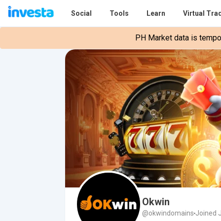
Social
Tools
Learn
Virtual Tra
PH Market data is tempora
Okwin
@okwindomains
Joined J