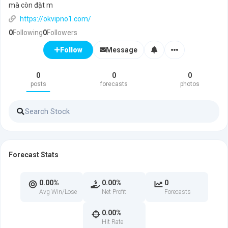
mà còn đặt m
https://okvipno1.com/
0
Following
0
Followers
Message
Follow
0
0
0
posts
forecasts
photos
Forecast Stats
0.00%
0.00%
0
Avg Win/Lose
Net Profit
Forecasts
0.00%
Hit Rate