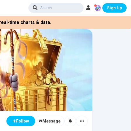
Sign Up
eal-time charts & data.
Message
Follow