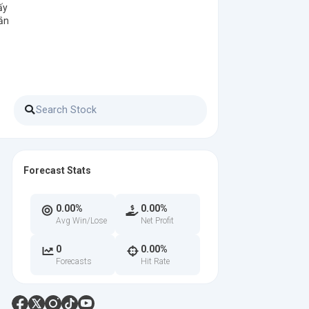
ấy
bắn
Forecast Stats
0.00%
0.00%
Avg Win/Lose
Net Profit
0
0.00%
Forecasts
Hit Rate