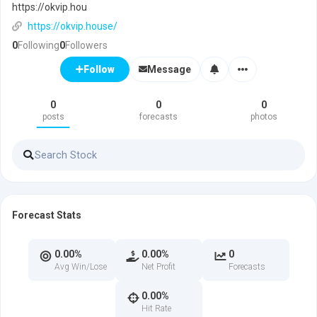
https://okvip.hou
https://okvip.house/
0
Following
0
Followers
Message
Follow
0
0
0
posts
forecasts
photos
Forecast Stats
0.00%
0.00%
0
Avg Win/Lose
Net Profit
Forecasts
0.00%
Hit Rate