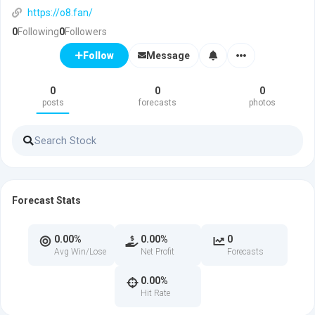
https://o8.fan/
0
Following
0
Followers
Message
Follow
0
0
0
posts
forecasts
photos
Forecast Stats
0.00%
0.00%
0
Avg Win/Lose
Net Profit
Forecasts
0.00%
Hit Rate