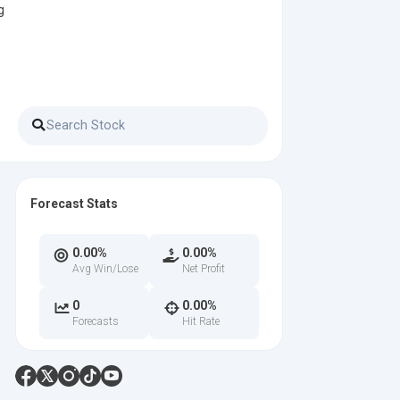
g
Forecast Stats
0.00%
0.00%
Avg Win/Lose
Net Profit
0
0.00%
Forecasts
Hit Rate