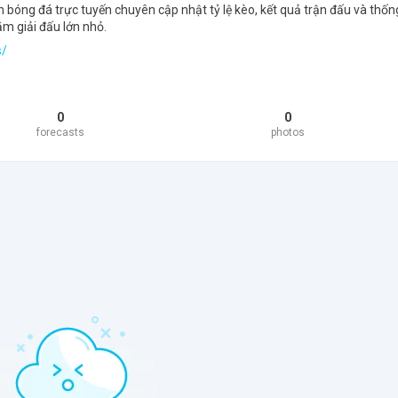
n bóng đá trực tuyến chuyên cập nhật tỷ lệ kèo, kết quả trận đấu và thốn
m giải đấu lớn nhỏ.
s/
0
0
forecasts
photos