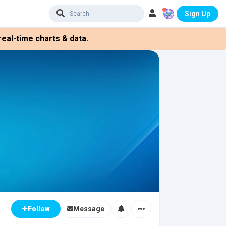
Sign Up
eal-time charts & data.
Message
Follow