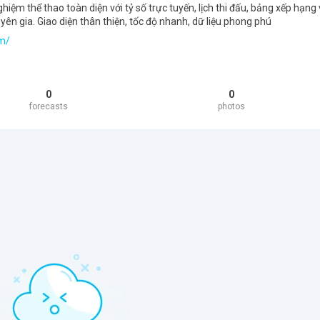
iệm thể thao toàn diện với tỷ số trực tuyến, lịch thi đấu, bảng xếp hạng
yên gia. Giao diện thân thiện, tốc độ nhanh, dữ liệu phong phú
om/
0
0
forecasts
photos