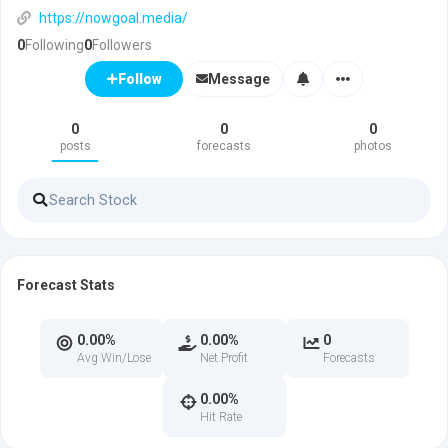
https://nowgoal.media/
0
Following
0
Followers
Message
Follow
0
0
0
posts
forecasts
photos
Forecast Stats
0.00%
0.00%
0
Avg Win/Lose
Net Profit
Forecasts
0.00%
Hit Rate