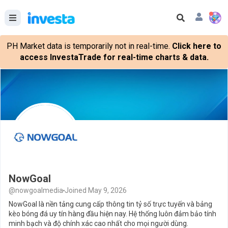
PH Market data is temporarily not in real-time.
Click here to
access InvestaTrade for real-time charts & data.
NowGoal
@nowgoalmedia
Joined May 9, 2026
NowGoal là nền tảng cung cấp thông tin tỷ số trực tuyến và bảng
kèo bóng đá uy tín hàng đầu hiện nay. Hệ thống luôn đảm bảo tính
minh bạch và độ chính xác cao nhất cho mọi người dùng.