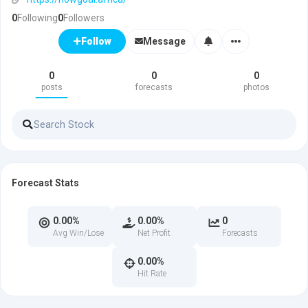
0
Following
0
Followers
Message
Follow
0
0
0
posts
forecasts
photos
Forecast Stats
0.00%
0.00%
0
Avg Win/Lose
Net Profit
Forecasts
0.00%
Hit Rate