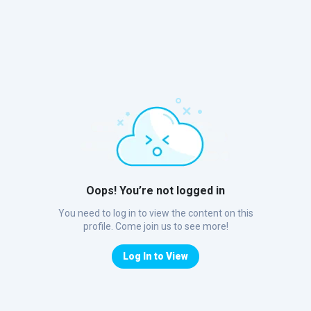
Oops! You’re not logged in
You need to log in to view the content on this
profile. Come join us to see more!
Log In to View