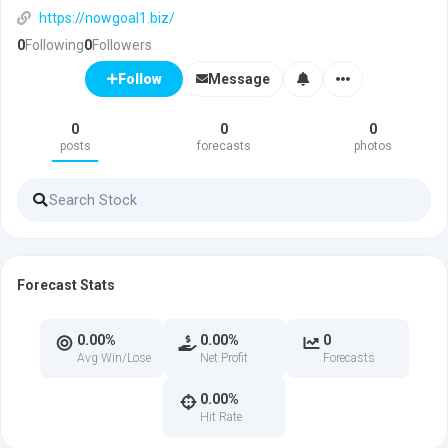
https://nowgoal1.biz/
0
Following
0
Followers
Message
Follow
0
0
0
posts
forecasts
photos
Forecast Stats
0.00%
0.00%
0
Avg Win/Lose
Net Profit
Forecasts
0.00%
Hit Rate