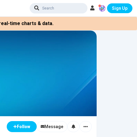
Sign Up
eal-time charts & data.
Message
Follow