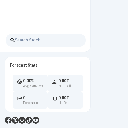
Forecast Stats
0.00%
0.00%
Avg Win/Lose
Net Profit
0
0.00%
Forecasts
Hit Rate