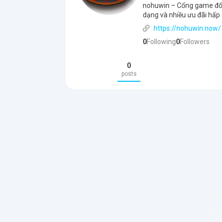
nohuwin – Cổng game đổi
dạng và nhiều ưu đãi hấp
https://nohuwin.now/
0
Following
0
Followers
0
posts