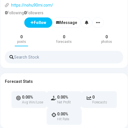
https://nohu90mi.com/
0
Following
0
Followers
Message
Follow
0
0
0
posts
forecasts
photos
Forecast Stats
0.00%
0.00%
0
Avg Win/Lose
Net Profit
Forecasts
0.00%
Hit Rate