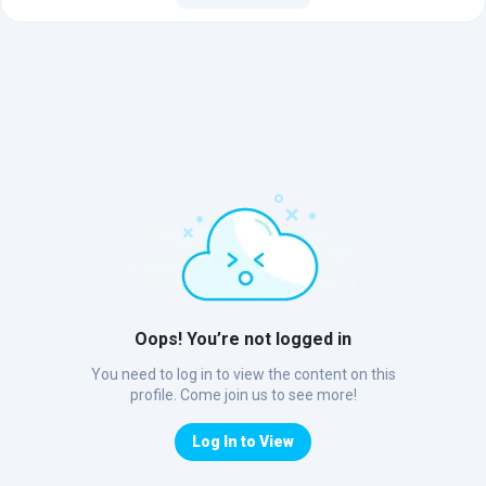
Oops! You’re not logged in
You need to log in to view the content on this
profile. Come join us to see more!
Log In to View