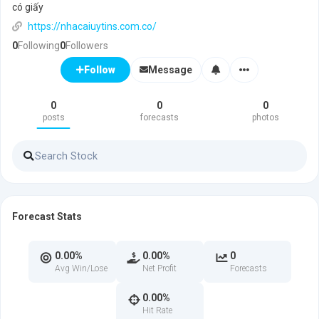
có giấy
https://nhacaiuytins.com.co/
0
Following
0
Followers
Message
Follow
0
0
0
posts
forecasts
photos
Forecast Stats
0.00%
0.00%
0
Avg Win/Lose
Net Profit
Forecasts
0.00%
Hit Rate