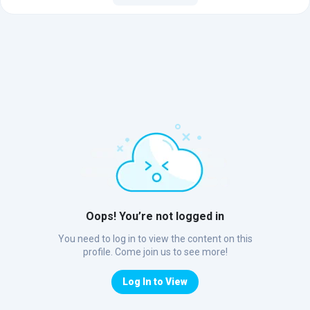
Oops! You’re not logged in
You need to log in to view the content on this
profile. Come join us to see more!
Log In to View