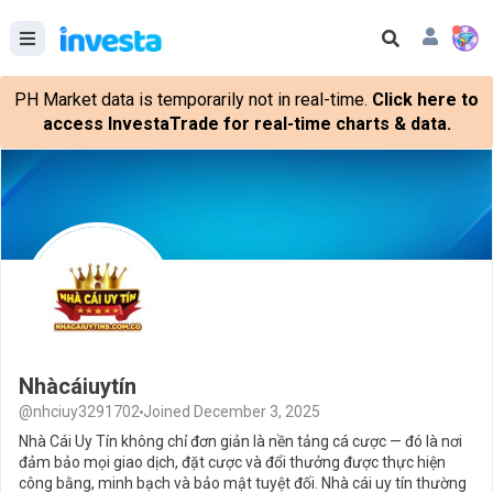
PH Market data is temporarily not in real-time.
Click here to
access InvestaTrade for real-time charts & data.
Nhàcáiuytín
@nhciuy3291702
Joined December 3, 2025
Nhà Cái Uy Tín không chỉ đơn giản là nền tảng cá cược — đó là nơi
đảm bảo mọi giao dịch, đặt cược và đổi thưởng được thực hiện
công bằng, minh bạch và bảo mật tuyệt đối. Nhà cái uy tín thường