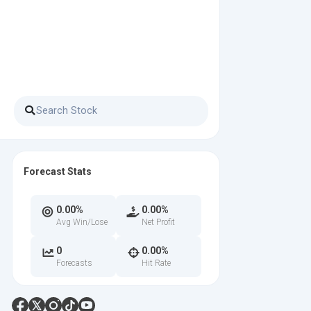
Forecast Stats
0.00%
0.00%
Avg Win/Lose
Net Profit
0
0.00%
Forecasts
Hit Rate