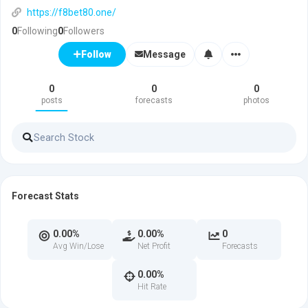
https://f8bet80.one/
0
Following
0
Followers
Message
Follow
0
0
0
posts
forecasts
photos
Forecast Stats
0.00%
0.00%
0
Avg Win/Lose
Net Profit
Forecasts
0.00%
Hit Rate