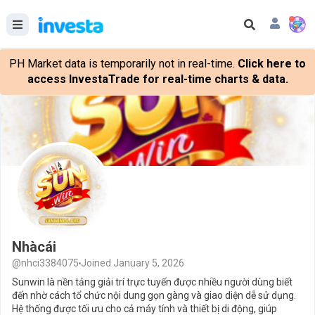
PH Market data is temporarily not in real-time.
Click here to
access InvestaTrade for real-time charts & data.
Nhàcái
@nhci3384075
Joined January 5, 2026
Sunwin là nền tảng giải trí trực tuyến được nhiều người dùng biết
đến nhờ cách tổ chức nội dung gọn gàng và giao diện dễ sử dụng.
Hệ thống được tối ưu cho cả máy tính và thiết bị di động, giúp