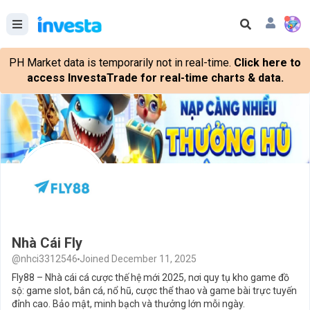
PH Market data is temporarily not in real-time.
Click here to
access InvestaTrade for real-time charts & data.
Nhà Cái Fly
@nhci3312546
Joined December 11, 2025
Fly88 – Nhà cái cá cược thế hệ mới 2025, nơi quy tụ kho game đồ
sộ: game slot, bắn cá, nổ hũ, cược thể thao và game bài trực tuyến
đỉnh cao. Bảo mật, minh bạch và thưởng lớn mỗi ngày.