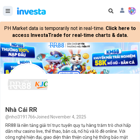
PH Market data is temporarily not in real-time.
Click here to
access InvestaTrade for real-time charts & data.
Nhà Cái RR
@nhci3191766
Joined November 4, 2025
RR88 là nền tảng giải trí trực tuyến quy tụ hàng trăm trò chơi hấp
dẫn như casino live, thể thao, bắn cá, nổ hũ và lô đề online. Với
công nghệ hiện đại, giao diện thân thiện cùng hệ thống bảo mật