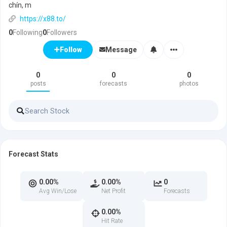
chín, m
https://x88.to/
0
Following
0
Followers
Message
Follow
0
0
0
posts
forecasts
photos
Forecast Stats
0.00%
0.00%
0
Avg Win/Lose
Net Profit
Forecasts
0.00%
Hit Rate