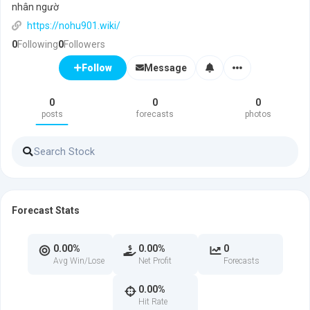
nhân ngườ
https://nohu901.wiki/
0
Following
0
Followers
Message
Follow
0
0
0
posts
forecasts
photos
Forecast Stats
0.00%
0.00%
0
Avg Win/Lose
Net Profit
Forecasts
0.00%
Hit Rate