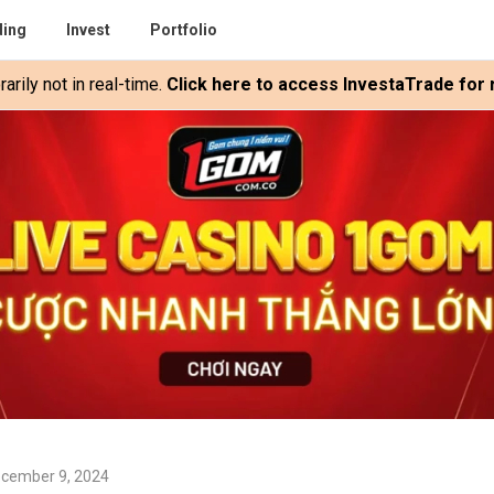
ding
Invest
Portfolio
rily not in real-time.
Click here to access InvestaTrade for r
ecember 9, 2024