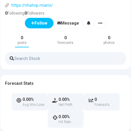
https://nhatvip.miami/
0
Following
0
Followers
Message
Follow
0
0
0
posts
forecasts
photos
Forecast Stats
0.00%
0.00%
0
Avg Win/Lose
Net Profit
Forecasts
0.00%
Hit Rate